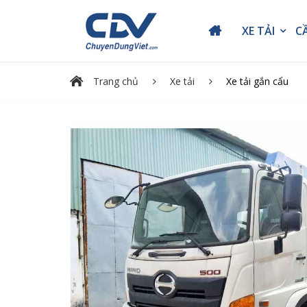
XE TẢI
C
Trang chủ
Xe tải
Xe tải gắn cẩu