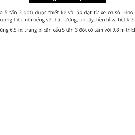
o 5 tấn 3 đốt) được thiết kế và lắp đặt từ xe cơ sở Hino
hương hiệu nổi tiếng về chất lượng, tin cậy, bền bỉ và tiết kiệ
 thùng 6,5 m; trang bị cần cẩu 5 tấn 3 đốt có tầm với 9,8 m t
ổi tiếng của Nhật Bản về an toàn, chất lượng, bền bỉ và t
n điện tử thế hệ mới, ít tiêu hao nhiên liệu, mức độ phát 
.m tại 1500 vòng/phút
giúp khách hàng vận hành linh hoạt
hoải mái tiện nghi và an toàn nhất cho người lái khi vận hành