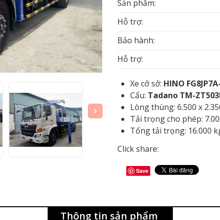
Sản phẩm:
Hỗ trợ:
Bảo hành:
Hỗ trợ:
Xe cở sở:
HINO FG8JP7A-
Cẩu:
Tadano TM-ZT503H 
Lòng thùng: 6.500 x 2.3
Tải trọng cho phép: 7.0
Tổng tải trọng: 16.000 k
Click share:
Save
Thông tin sản phẩm