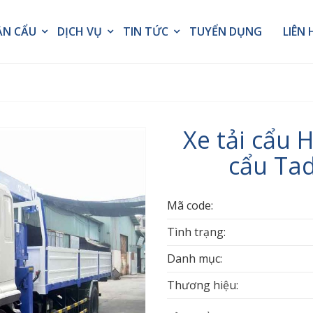
ẦN CẨU
DỊCH VỤ
TIN TỨC
TUYỂN DỤNG
LIÊN 
Xe tải cẩu 
cẩu Tad
Mã code:
Tình trạng:
Danh mục:
Thương hiệu: