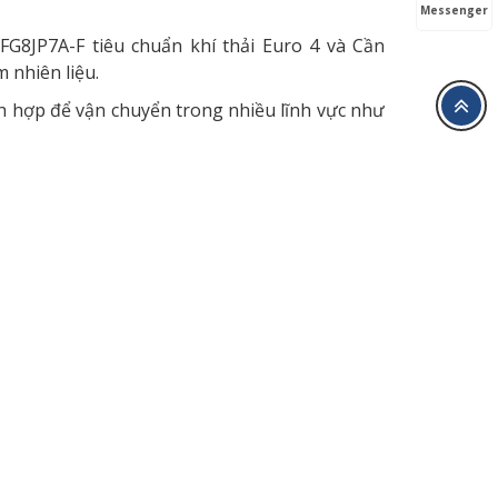
Messenger
 FG8JP7A-F tiêu chuẩn khí thải Euro 4 và Cần
m nhiên liệu.
hích hợp để vận chuyển trong nhiều lĩnh vực như
iết kiệm nhiên liệu. Xe trang bị động cơ mạnh
thải thấp cho phép xe vận hành tin cậy và tính
 bền bỉ hơn. Nội thất được thiết kế tiện nghi,
.