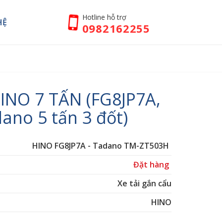
Hotline hỗ trợ
HỆ
0982162255
HINO 7 TẤN (FG8JP7A,
ano 5 tấn 3 đốt)
HINO FG8JP7A - Tadano TM-ZT503H
Đặt hàng
Xe tải gắn cẩu
HINO