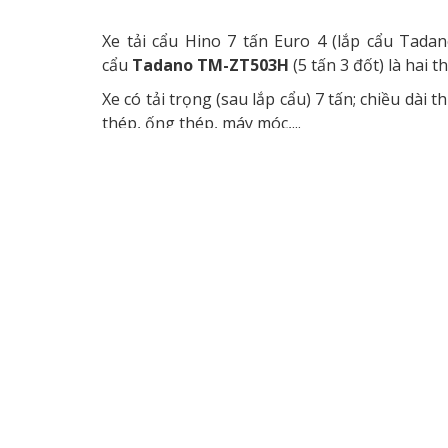
Xe tải cẩu Hino 7 tấn Euro 4 (lắp cẩu Tadan
cẩu
Tadano TM-ZT503H
(5 tấn 3 đốt) là hai t
Xe có tải trọng (sau lắp cẩu) 7 tấn; chiều dài
thép, ống thép, máy móc,...
TÍNH NĂNG NỔI BẬT
-
Xe cơ sở
Hino FG8JP7A Euro 4
thương hiệu n
mẽ
260PS
công nghệ hiện đại, với dàn kim phu
kinh tế cao. Momen xoắn cực đại lên đến
794N
rộng rãi, tầm nhìn quan sát tốt tạo cảm giác t